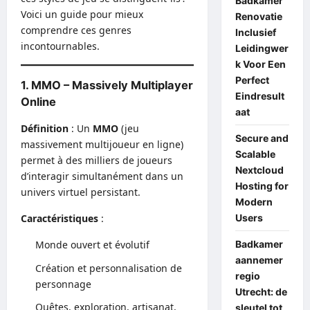
Badkamer
Voici un guide pour mieux
Renovatie
comprendre ces genres
Inclusief
incontournables.
Leidingwer
k Voor Een
Perfect
1. MMO – Massively Multiplayer
Eindresult
Online
aat
Définition
: Un
MMO
(jeu
Secure and
massivement multijoueur en ligne)
Scalable
permet à des milliers de joueurs
Nextcloud
d’interagir simultanément dans un
Hosting for
univers virtuel persistant.
Modern
Users
Caractéristiques
:
Badkamer
Monde ouvert et évolutif
aannemer
Création et personnalisation de
regio
personnage
Utrecht: de
Quêtes, exploration, artisanat,
sleutel tot