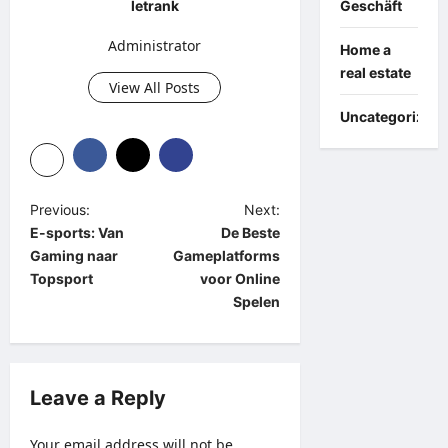
letrank
Geschäft
Administrator
Home a
real estate
View All Posts
Uncategorized
P
Previous:
Next:
E-sports: Van
De Beste
o
Gaming naar
Gameplatforms
s
Topsport
voor Online
t
Spelen
n
a
v
Leave a Reply
i
Your email address will not be