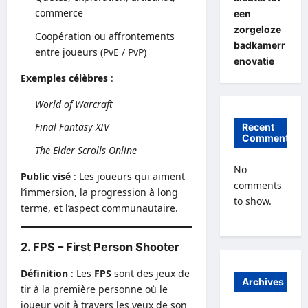
commerce
een
zorgeloze
Coopération ou affrontements
badkamerr
entre joueurs (PvE / PvP)
enovatie
Exemples célèbres
:
World of Warcraft
Final Fantasy XIV
Recent
Comments
The Elder Scrolls Online
No
Public visé
: Les joueurs qui aiment
comments
l’immersion, la progression à long
to show.
terme, et l’aspect communautaire.
2. FPS – First Person Shooter
Définition
: Les
FPS
sont des jeux de
Archives
tir à la première personne où le
joueur voit à travers les yeux de son