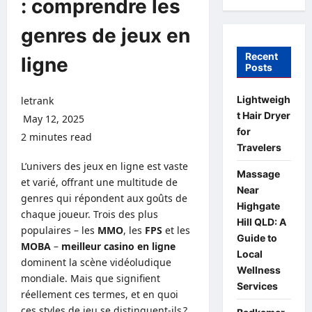
: comprendre les
genres de jeux en
Recent
ligne
Posts
Lightweigh
letrank
t Hair Dryer
May 12, 2025
for
2 minutes read
0 comments
Travelers
L’univers des jeux en ligne est vaste
Massage
et varié, offrant une multitude de
Near
genres qui répondent aux goûts de
Highgate
chaque joueur. Trois des plus
Hill QLD: A
populaires – les
MMO
, les
FPS
et les
Guide to
MOBA
–
meilleur casino en ligne
Local
dominent la scène vidéoludique
Wellness
mondiale. Mais que signifient
Services
réellement ces termes, et en quoi
ces styles de jeu se distinguent-ils ?