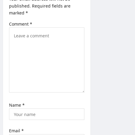
g
published.
Required fields are
a
marked
*
t
Comment
*
i
o
n
Name
*
Email
*