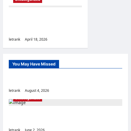
Secure and Scalable
Nextcloud Hosting for
Modern Users
letrank
April 18, 2026
You May Have Missed
Uncategorized
Lightweight Hair Dryer for Travelers
letrank
August 4, 2026
Uncategorized
Massage Near Highgate Hill QLD: A Guide to
Local Wellness Services
letrank
June 2, 2026